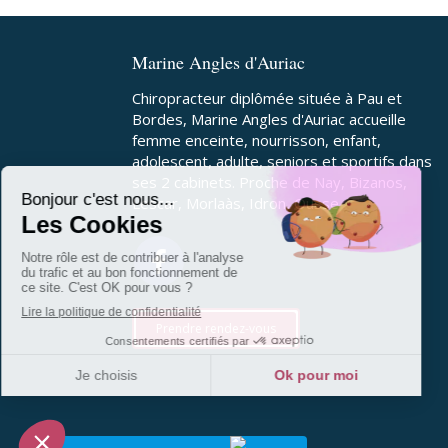
Marine Angles d'Auriac
Chiropracteur diplômée située à Pau et
Bordes, Marine Angles d'Auriac accueille
femme enceinte, nourrisson, enfant,
adolescent, adulte, seniors et sportifs dans
ses 2 cabinets. Proche de Nay, Bizanos,
Lescar, Morlaàs, Idron, Ousse
Prendre rendez-vous