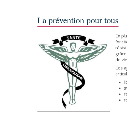
La prévention pour tous
En plu
fonct
résis
grâce
de vie
Ces a
articu
l
s
r
r