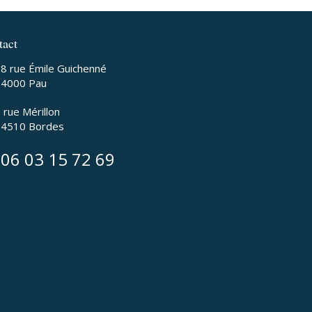
tact
8 rue Émile Guichenné
64000
Pau
 rue Mérillon
64510
Bordes
06 03 15 72 69