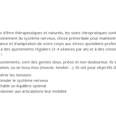
s d’être thérapeutiques et naturels, les soins chiropratiques sont
ionnement du système nerveux, chose primordiale pour maintenir 
tance et d’adaptation de votre corps aux stress quotidiens profe
 à des ajustements réguliers (3-4 séances par an) et à des conse
 !
justements, sont des gestes doux, précis et non douloureux. Ils 
lation, ou un tissu mou (muscle, tendon …). Ils ont pour objectifs d
ibérer les tensions
timuler le système nerveux
établir un équilibre optimal
edonner aux articulations leur mobilité