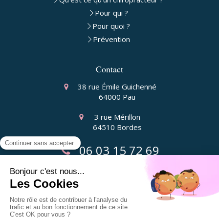
Pour qui ?
Pour quoi ?
Prévention
Contact
38 rue Émile Guichenné
64000
Pau
3 rue Mérillon
64510
Bordes
06 03 15 72 69
Liens utiles
Plan du site
Mentions légales