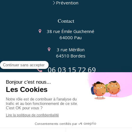
Prévention
Contact
38 rue Émile Guichenné
64000
Pau
3 rue Mérillon
64510
Bordes
06 03 15 72 69
Liens utiles
Plan du site
Mentions légales
Création et référencement du site par Simplébo