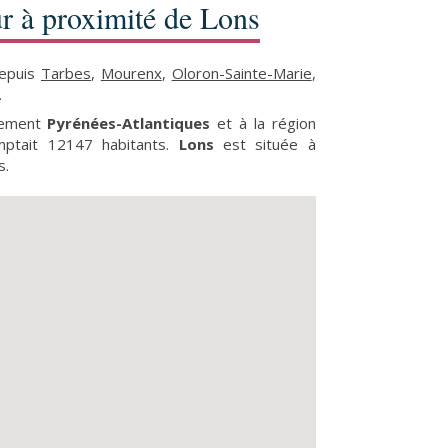
r à proximité de Lons
depuis
Tarbes
,
Mourenx
,
Oloron-Sainte-Marie
,
.
rtement
Pyrénées-Atlantiques
et à la région
omptait 12147 habitants.
Lons
est située à
s.