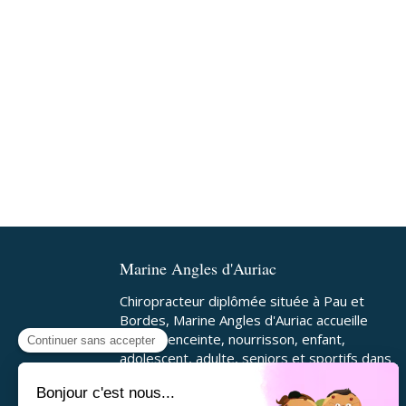
Marine Angles d'Auriac
Chiropracteur diplômée située à Pau et
Bordes, Marine Angles d'Auriac accueille
femme enceinte, nourrisson, enfant,
adolescent, adulte, seniors et sportifs dans
ses 2 cabinets. Proche de Nay, Bizanos,
Lescar, Morlaàs, Idron, Ousse