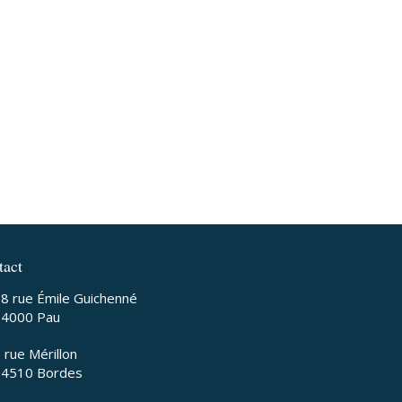
tact
8 rue Émile Guichenné
64000
Pau
 rue Mérillon
64510
Bordes